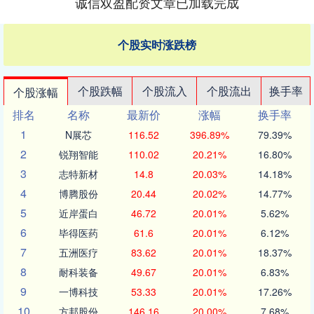
诚信双盈配资文章已加载完成
个股实时涨跌榜
个股跌幅
个股流入
个股流出
换手率
个股涨幅
排名
名称
最新价
涨幅
换手率
1
N展芯
116.52
396.89%
79.39%
2
锐翔智能
110.02
20.21%
16.80%
3
志特新材
14.8
20.03%
14.18%
4
博腾股份
20.44
20.02%
14.77%
5
近岸蛋白
46.72
20.01%
5.62%
6
毕得医药
61.6
20.01%
6.12%
7
五洲医疗
83.62
20.01%
18.37%
8
耐科装备
49.67
20.01%
6.83%
9
一博科技
53.33
20.01%
17.26%
10
方邦股份
146.16
20.00%
7.68%