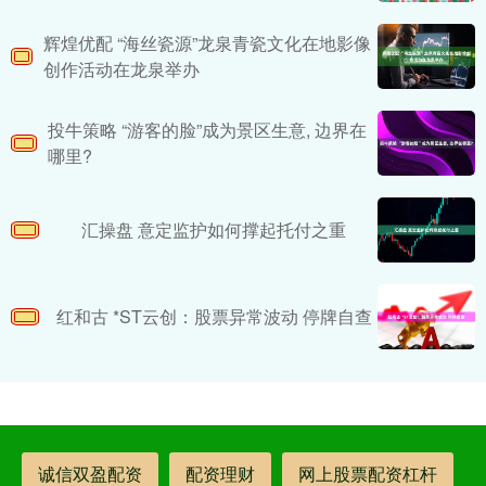
辉煌优配 “海丝瓷源”龙泉青瓷文化在地影像
创作活动在龙泉举办
投牛策略 “游客的脸”成为景区生意, 边界在
哪里?
汇操盘 意定监护如何撑起托付之重
红和古 *ST云创：股票异常波动 停牌自查
诚信双盈配资
配资理财
网上股票配资杠杆