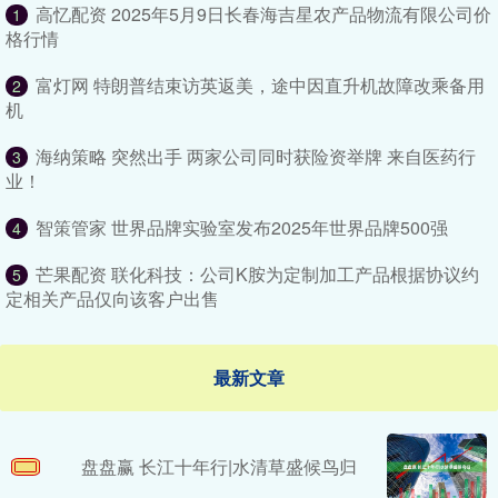
高忆配资 2025年5月9日长春海吉星农产品物流有限公司价
1
格行情
富灯网 特朗普结束访英返美，途中因直升机故障改乘备用
2
机
海纳策略 突然出手 两家公司同时获险资举牌 来自医药行
3
业！
智策管家 世界品牌实验室发布2025年世界品牌500强
4
芒果配资 联化科技：公司K胺为定制加工产品根据协议约
5
定相关产品仅向该客户出售
最新文章
盘盘赢 长江十年行|水清草盛候鸟归