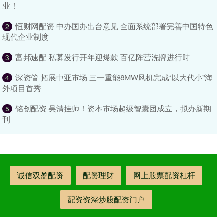
业！
恒财网配资 中办国办出台意见 全面系统部署完善中国特色
2
现代企业制度
富邦速配 私募发行开年迎爆款 百亿阵营洗牌进行时
3
深资管 拓展中亚市场 三一重能8MW风机完成“以大代小”海
4
外项目首秀
铭创配资 吴清挂帅！资本市场超级智囊团成立，拟办新期
5
刊
诚信双盈配资
配资理财
网上股票配资杠杆
配资资深炒股配资门户