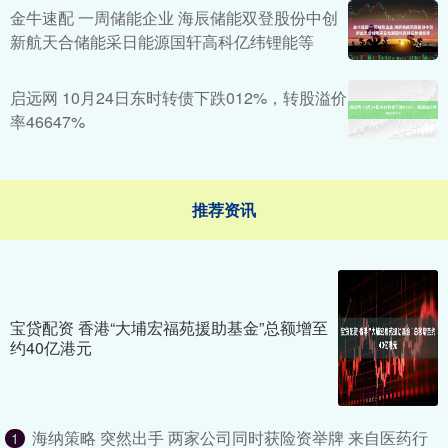
金牛速配 一周储能企业 海辰储能双登股份中创
新航天合储能采日能源国轩高科亿纬锂能等
启远网 10月24日东时转债下跌012%，转股溢价
率46647%
推荐资讯
宝贷配资 香港“大埔宏福苑援助基金”总额增至
约40亿港元
海纳策略 突然出手 两家公司同时获险资举牌 来自医药行
1