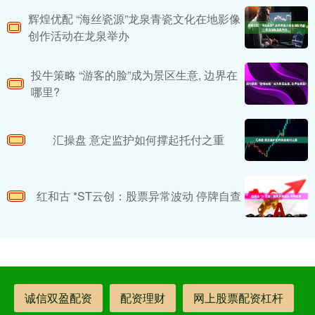
辉煌优配 “海丝瓷源”龙泉青瓷文化在地影像
创作活动在龙泉举办
投牛策略 “游客的脸”成为景区生意, 边界在
哪里?
汇操盘 意定监护如何撑起托付之重
红和古 *ST云创：股票异常波动 停牌自查
诚信双盈配资
配资理财
网上股票配资杠杆