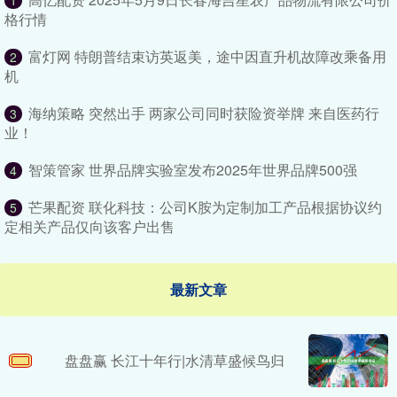
1
格行情
富灯网 特朗普结束访英返美，途中因直升机故障改乘备用
2
机
海纳策略 突然出手 两家公司同时获险资举牌 来自医药行
3
业！
智策管家 世界品牌实验室发布2025年世界品牌500强
4
芒果配资 联化科技：公司K胺为定制加工产品根据协议约
5
定相关产品仅向该客户出售
最新文章
盘盘赢 长江十年行|水清草盛候鸟归