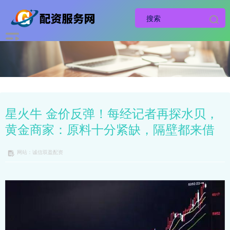
星火牛 金价反弹！每经记者再探水贝，
黄金商家：原料十分紧缺，隔壁都来借
网站：诚信双盈配资