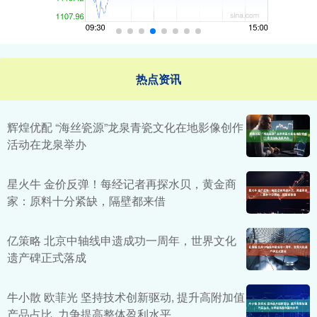
热点资讯
辉煌优配 “海丝瓷源”龙泉青瓷文化在地影像创作
活动在龙泉举办
星火牛 金价反弹！每经记者再探水贝，黄金商
家：原料十分紧缺，隔壁都来借
亿策略 北京中轴线申遗成功一周年，世界文化
遗产碑正式落成
牛小散 欧菲光 坚持技术创新驱动, 提升高附加值
产品占比, 力争提高整体盈利水平