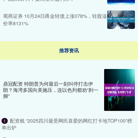
蜀商证券 10月24日甬金转债上涨078%，转股溢
价率8131%
推荐资讯
鼎冠配资 特朗普为何最后一刻叫停打击伊
朗？海湾多国向美施压，连以色列都劝“刹一
脚”
配资栈 “2025四川最受网民喜爱的网红打卡地TOP100”榜
1
单出炉