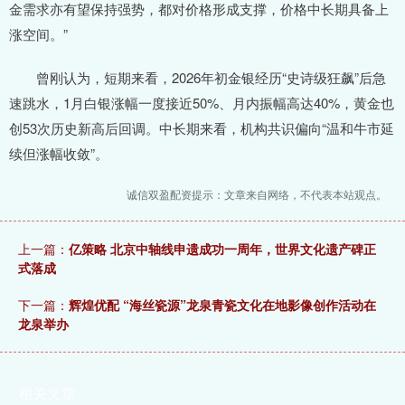
金需求亦有望保持强势，都对价格形成支撑，价格中长期具备上
涨空间。”
曾刚认为，短期来看，2026年初金银经历“史诗级狂飙”后急
速跳水，1月白银涨幅一度接近50%、月内振幅高达40%，黄金也
创53次历史新高后回调。中长期来看，机构共识偏向“温和牛市延
续但涨幅收敛”。
诚信双盈配资提示：文章来自网络，不代表本站观点。
上一篇：
亿策略 北京中轴线申遗成功一周年，世界文化遗产碑正
式落成
下一篇：
辉煌优配 “海丝瓷源”龙泉青瓷文化在地影像创作活动在
龙泉举办
相关文章