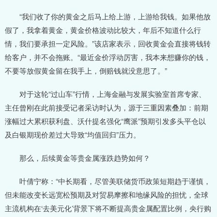
“我们收了你的黄金之后马上给上游，上游给我钱。如果他放
假了，我拿着黄金，黄金价格波动比较大，年后不知道什么行
情，我们要承担一定风险。”该店家表示，回收黄金会直接将钱转
给客户，并不会拖账。“最近金价浮动厉害，我本来想赚你的钱，
不要等放假黄金留在我手上，倒赔钱就没意思了。”
对于这轮“过山车”行情，上海金融与发展实验室首席专家、
主任曾刚在此前接受记者采访时认为，源于三重因素叠加：前期
涨幅过大累积获利盘、沃什提名强化“鹰派”预期引发多头平仓以
及白银期现价差过大导致“均值回归”压力。
那么，后续黄金等贵金属涨跌趋势如何？
叶倩宁称：“中长期看，尽管美联储货币政策短期趋于谨慎，
但未能改变长远宽松预期及对贸易摩擦和地缘风险的担忧，全球
主流机构在‘去美元化’背景下将不断提高贵金属配置比例，央行购