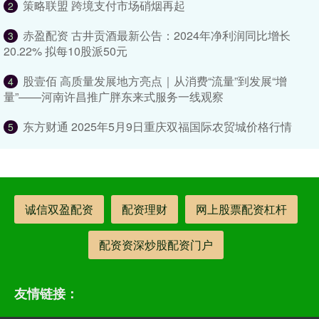
策略联盟 跨境支付市场硝烟再起
2
赤盈配资 古井贡酒最新公告：2024年净利润同比增长
3
20.22% 拟每10股派50元
股壹佰 高质量发展地方亮点｜从消费“流量”到发展“增
4
量”——河南许昌推广胖东来式服务一线观察
东方财通 2025年5月9日重庆双福国际农贸城价格行情
5
诚信双盈配资
配资理财
网上股票配资杠杆
配资资深炒股配资门户
友情链接：