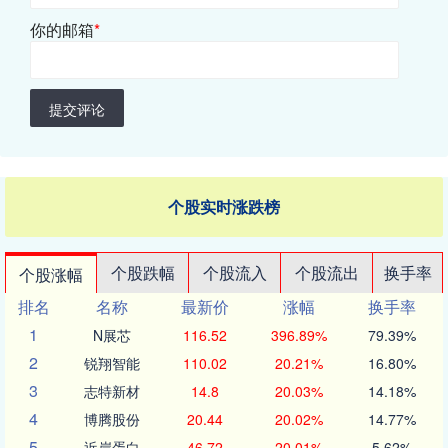
你的邮箱
*
提交评论
个股实时涨跌榜
个股跌幅
个股流入
个股流出
换手率
个股涨幅
排名
名称
最新价
涨幅
换手率
1
N展芯
116.52
396.89%
79.39%
2
锐翔智能
110.02
20.21%
16.80%
3
志特新材
14.8
20.03%
14.18%
4
博腾股份
20.44
20.02%
14.77%
5
近岸蛋白
46.72
20.01%
5.62%