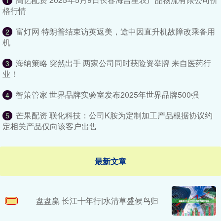
1
格行情
富灯网 特朗普结束访英返美，途中因直升机故障改乘备用
2
机
海纳策略 突然出手 两家公司同时获险资举牌 来自医药行
3
业！
智策管家 世界品牌实验室发布2025年世界品牌500强
4
芒果配资 联化科技：公司K胺为定制加工产品根据协议约
5
定相关产品仅向该客户出售
最新文章
盘盘赢 长江十年行|水清草盛候鸟归