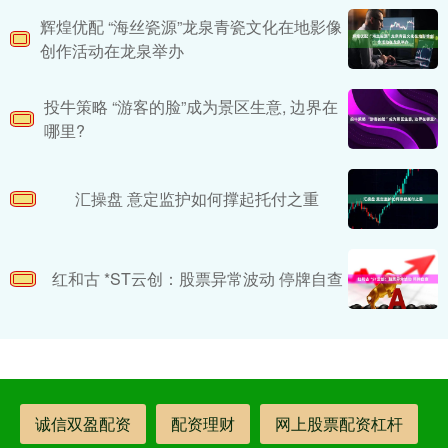
辉煌优配 “海丝瓷源”龙泉青瓷文化在地影像
创作活动在龙泉举办
投牛策略 “游客的脸”成为景区生意, 边界在
哪里?
汇操盘 意定监护如何撑起托付之重
红和古 *ST云创：股票异常波动 停牌自查
诚信双盈配资
配资理财
网上股票配资杠杆