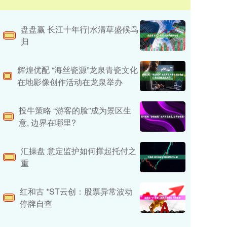
盘盘赢 长江十年行|水清草盛候鸟
归
辉煌优配 “海丝瓷源”龙泉青瓷文化
在地影像创作活动在龙泉举办
投牛策略 “游客的脸”成为景区生
意, 边界在哪里?
汇操盘 意定监护如何撑起托付之
重
红和古 *ST云创：股票异常波动
停牌自查