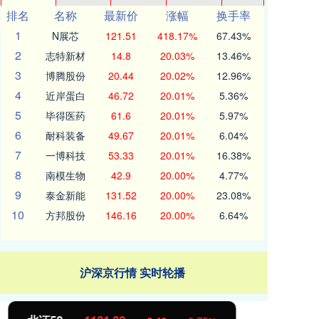
排名
名称
最新价
涨幅
换手率
1
N展芯
121.51
418.17%
67.43%
2
志特新材
14.8
20.03%
13.46%
3
博腾股份
20.44
20.02%
12.96%
4
近岸蛋白
46.72
20.01%
5.36%
5
毕得医药
61.6
20.01%
5.97%
6
耐科装备
49.67
20.01%
6.04%
7
一博科技
53.33
20.01%
16.38%
8
南模生物
42.9
20.00%
4.77%
9
泰金新能
131.52
20.00%
23.08%
10
方邦股份
146.16
20.00%
6.64%
沪深京行情 实时轮播