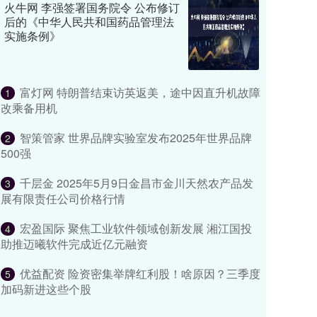
火牛网 李强签署国务院令 公布修订
后的《中华人民共和国药品管理法
实施条例》
富灯网 特朗普结束访英返美，途中因直升机故障
1
改乘备用机
智策管家 世界品牌实验室发布2025年世界品牌
2
500强
千层金 2025年5月9日金昌市金川天然农产品发
3
展有限责任公司价格行情
宏盈国际 聚焦工业软件领域创新发展 湘江国投
4
助推迈曦软件完成近亿元融资
优益配资 险资密集举牌红利股！啥原因？三季度
5
加码新进这些个股