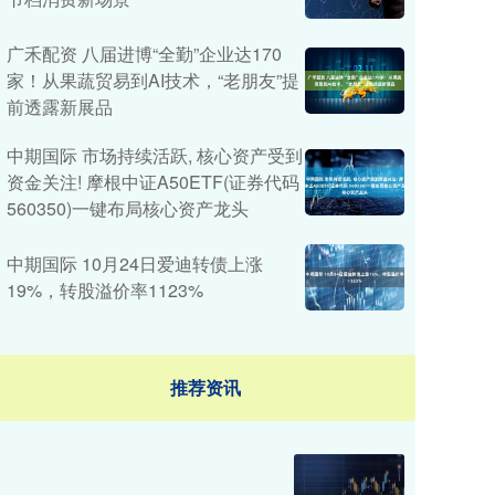
广禾配资 八届进博“全勤”企业达170
家！从果蔬贸易到AI技术，“老朋友”提
前透露新展品
中期国际 市场持续活跃, 核心资产受到
资金关注! 摩根中证A50ETF(证券代码
560350)一键布局核心资产龙头
中期国际 10月24日爱迪转债上涨
19%，转股溢价率1123%
推荐资讯