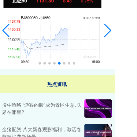
创业板指
3595.90
基
80.34
2.29%
热点资讯
投牛策略 “游客的脸”成为景区生意, 边
界在哪里?
金猪配资 八大新春观影福利，激活春
节档消费新场景