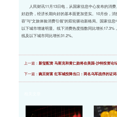
沪深300
4695.67
7.72
1.68%
44.36
0.9
人民财讯11月13日电，从国家信息中心发布的消费
好趋势，经济长期向好的基本面更加坚实。10月份，消
容”与“文旅体验消费引领”的双轮驱动新格局。国家信
以下城市增速明显。线下消费热度指数同比增长17.3%，
线及以下城市同比增长31.2%。
上一篇：
新玺配资 马斯克和黄仁勋将在美国-沙特投资论
下一篇：
豌豆财富 红军城投降当口：两名乌军战俘的证
相关文章