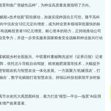
选育和推广突破性品种”，为种业高质量发展指明了方向。
能+技术创新”双轮驱动，加速实现种源自主可控。隆平高科
向中信农业12亿元定向增发，成为种业资本领域审批最快的标
有战略投资者10亿元增资。耐心资本的助力，正持续推动公司
业竞争力，并进一步夯实服务国家粮食安全战略和种业振兴行动
赋能乡村全面振兴。中联重科董秘陶兆波对《证券日报》记者
矩阵，依托北斗导航自动驾驶、精准施肥灌溉等技术，大幅提升
智能农机与智慧农业一体化发展。一方面聚力‘机械强农’，打
融合’，数字化赋能打造智慧农业。持续以科技创新筑牢乡村振
水依托大禹慧图科技，着力打造“模型—平台—场景”AI应用
水增产效果显著。