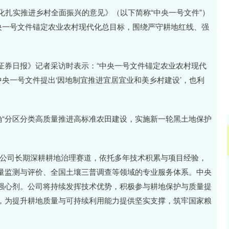
沪深300
4694.44
.42%
43.13
0.93%
扎实推进乡村全面振兴的意见》（以下简称“中央一号文件”）
央一号文件锚定农业农村现代化总目标，围绕严守耕地红线、强
券日报》记者采访时表示：“中央一号文件锚定农业农村现代
央一号文件提出‘因地制宜推进宜居宜业和美乡村建设’，也利
“分区分类高质量推进高标准农田建设，实施新一轮黑土地保护
公司长期深耕耕地治理赛道，依托多年技术积累与项目经验，
量监测与评价、全国土壤三普调查等领域的专业服务体系。中央
强心剂。公司将持续发挥技术优势，积极参与耕地保护与质量提
，为提升耕地质量与可持续利用能力提供坚实支撑，筑牢国家粮