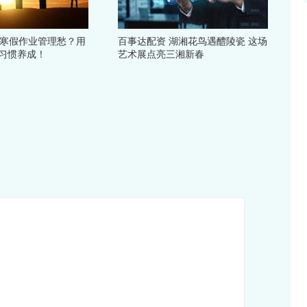
末寒假作业管理愁？用
百事达配资 湖湘花鸟遇醴陵瓷 这场
 习惯养成！
艺术展点亮三湘新春