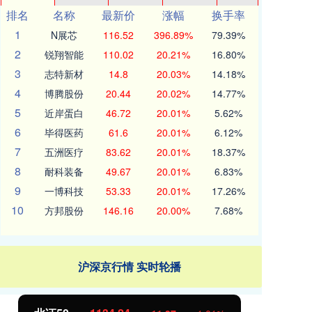
排名
名称
最新价
涨幅
换手率
1
N展芯
116.52
396.89%
79.39%
2
锐翔智能
110.02
20.21%
16.80%
3
志特新材
14.8
20.03%
14.18%
4
博腾股份
20.44
20.02%
14.77%
5
近岸蛋白
46.72
20.01%
5.62%
6
毕得医药
61.6
20.01%
6.12%
7
五洲医疗
83.62
20.01%
18.37%
8
耐科装备
49.67
20.01%
6.83%
9
一博科技
53.33
20.01%
17.26%
10
方邦股份
146.16
20.00%
7.68%
沪深京行情 实时轮播