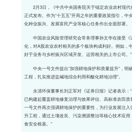
深证成指
14311.01
.68
1.02%
200.89
1
2月3日，《中共中央国务院关于锚定农业农村现代化
正式发布。作为“十五五”开局之年的重要政策指引，中
化种业振兴、发展富民产业等核心任务作出全面部署。
中国农业风险管理研究会常务理事孙文华在接受《证
化，对A股农业农村相关的多个板块构成利好。例如，中
好于业务与乡村振兴区域开发、运营相关的上市公司。”
中央一号文件提出“加强耕地保护和质量提升”，明确
工程，扎实推进盐碱地综合利用和酸化耕地治理”。
永清环保董事长刘正军对《证券日报》记者表示：“
已构建起覆盖耕地修复治理与效果评估、高标准农田质
一号文件再次强调耕地保护的重要性，为行业发展注入
升工程，通过土壤改良、污染溯源整治等核心技术应用
食安全根基。”