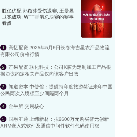
胜亿优配 孙颖莎受伤退赛, 王曼昱
卫冕成功: WTT香港总决赛的赛事
看点
高忆配资 2025年5月9日长春海吉星农产品物流
1
有限公司价格行情
芒果配资 联化科技：公司K胺为定制加工产品根
2
据协议约定相关产品仅向该客户出售
闻道资本 中使馆：提醒持印度旅游签证来印中国
3
公民两次入境须至少间隔两个月
金牛所 交易核心
4
国融汇通 上纬新材：拟2600万元购买智元创新
5
ARM嵌入式软件及通信中间件软件代码使用权