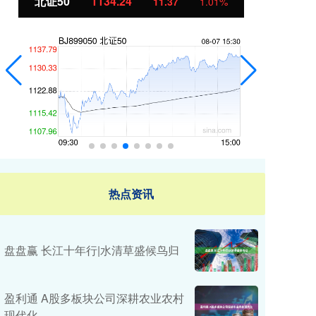
北证50
1134.24
创
11.37
1.01%
热点资讯
盘盘赢 长江十年行|水清草盛候鸟归
盈利通 A股多板块公司深耕农业农村
现代化