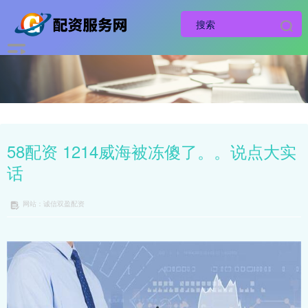
58配资 1214威海被冻傻了。。说点大实
话
网站：诚信双盈配资