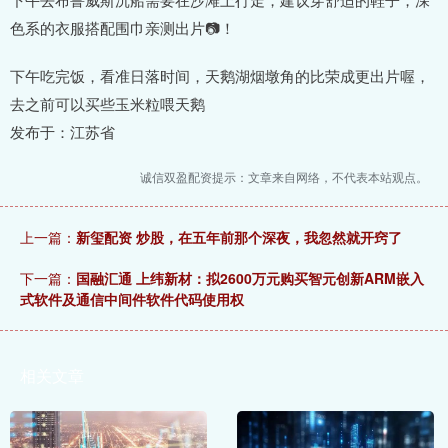
色系的衣服搭配围巾亲测出片📷！
下午吃完饭，看准日落时间，天鹅湖烟墩角的比荣成更出片喔，
去之前可以买些玉米粒喂天鹅
发布于：江苏省
诚信双盈配资提示：文章来自网络，不代表本站观点。
上一篇：
新玺配资 炒股，在五年前那个深夜，我忽然就开窍了
下一篇：
国融汇通 上纬新材：拟2600万元购买智元创新ARM嵌入
式软件及通信中间件软件代码使用权
相关文章