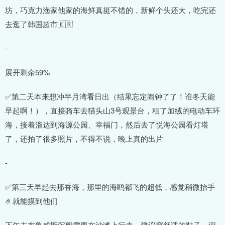
坊，巧克力渔家他家的海鲜真挺不错的，新鲜个头还大，吃完还
去逛了韩国超市🇰🇷
-
展开剩余59%
✅第二天本来想冲半月湾看日出（结果忘定闹钟了了！谁冬天能
早起啊！），直接骑车去猫头山3号观景台，租了加绒的电动车环
海，接着溜达到海源公园、幸福门，然后去了悦海公园看灯塔
了，还拍了很多照片，不得不说，晚上真的出片
-
✅第三天早起去那香海，那里的海鸥都飞的超低，感觉稍微抬手
🤌就能摸到他们
下午去布鲁威斯沉船需要在沙滩上行走，建议穿舒适的鞋子，深