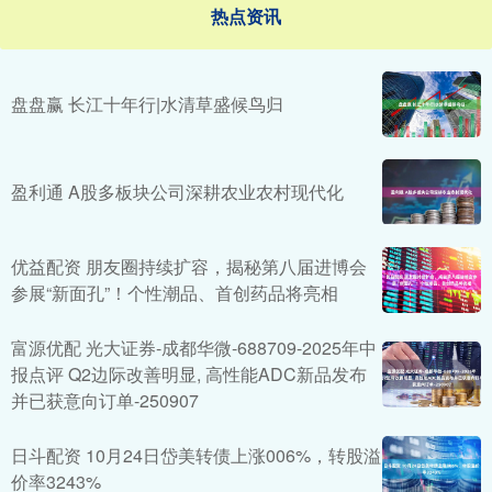
热点资讯
盘盘赢 长江十年行|水清草盛候鸟归
盈利通 A股多板块公司深耕农业农村现代化
优益配资 朋友圈持续扩容，揭秘第八届进博会
参展“新面孔”！个性潮品、首创药品将亮相
富源优配 光大证券-成都华微-688709-2025年中
报点评 Q2边际改善明显, 高性能ADC新品发布
并已获意向订单-250907
日斗配资 10月24日岱美转债上涨006%，转股溢
价率3243%