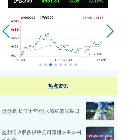
北证50
1122.88
创
3.42
0.30%
热点资讯
盘盘赢 长江十年行|水清草盛候鸟归
盈利通 A股多板块公司深耕农业农村
现代化