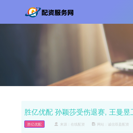
胜亿优配 孙颖莎受伤退赛, 王曼昱
胜亿优配
来源：在线配资
网站：诚信双盈配资