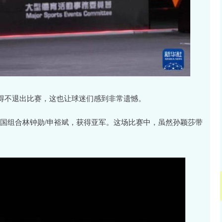
得不退出比赛，这也让球迷们感到非常遗憾。
韩国组合林钟勋/申裕斌，获得亚军。这场比赛中，虽然孙颖莎带