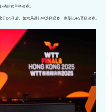
沪深300
4651.31
.24%
-6.85
-0.15%
人心动的女单半决赛。
分2-3落后、第六局进行中选择退赛，蒯曼以4-2晋级决赛。