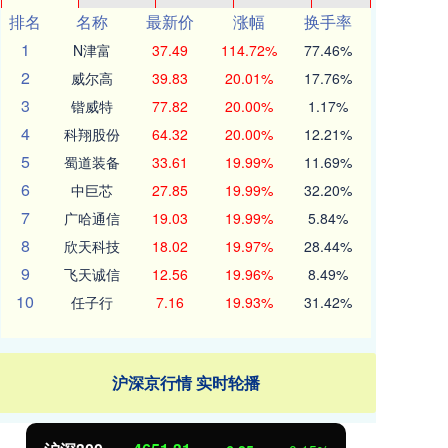
排名
名称
最新价
涨幅
换手率
1
N津富
37.49
114.72%
77.46%
2
威尔高
39.83
20.01%
17.76%
3
锴威特
77.82
20.00%
1.17%
4
科翔股份
64.32
20.00%
12.21%
5
蜀道装备
33.61
19.99%
11.69%
6
中巨芯
27.85
19.99%
32.20%
7
广哈通信
19.03
19.99%
5.84%
8
欣天科技
18.02
19.97%
28.44%
9
飞天诚信
12.56
19.96%
8.49%
10
任子行
7.16
19.93%
31.42%
沪深京行情 实时轮播