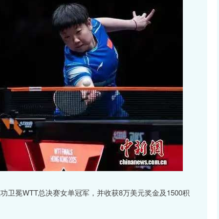
功卫冕WTT总决赛女单冠军，并收获8万美元奖金及1500积