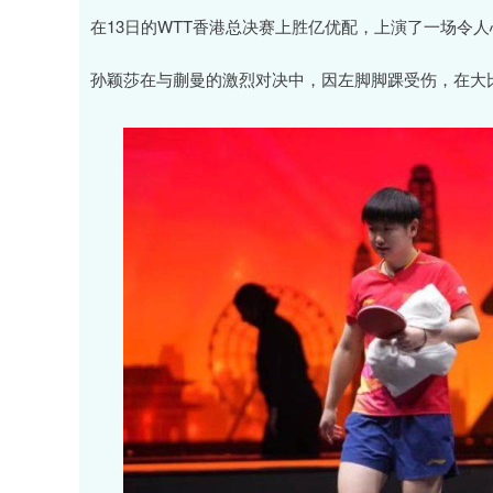
深证成指
14110.12
.92
0.57%
-34.08
-0
在13日的WTT香港总决赛上胜亿优配，上演了一场令
孙颖莎在与蒯曼的激烈对决中，因左脚脚踝受伤，在大比