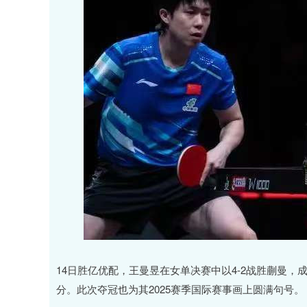
14日胜亿优配，王曼昱在女单决赛中以4-2战胜蒯曼，成
分。此次夺冠也为其2025赛季国际赛事画上圆满句号。